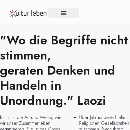
KUNST & KULTUR
OFFENER BRIEF
"Wo die Begriffe nicht
stimmen,
geraten Denken und
Handeln in
Unordnung." Laozi
Kultur ist die Art und Weise, wie
Über Jahrhunderte hielten
wir unser Zusammenleben
Religionen Gesellschaften
organisieren. Sie ist das Organ
zusammen. Nach ihrem