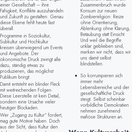
einer Gesellschaft – ihre
Zusammenbruch wurde
Fähigkeit, Konflikte auszuhandeln
Konsum zur neuen
und Zukunft zu gestalten. Genau
Zombiereligion: Reize
diese Ebene fehlt heute fast
ohne Orientierung,
überall.
Ablenkung ohne Klärung,
Betäubung statt Einsicht.
Programme in Soziokultur,
Und weil die Begriffe
Subkultur und Hochkultur
unklar geblieben sind,
kreisen überwiegend um Events
merken wir nicht, dass wir
und Angebote. Der
uns damit selbst
ökonomische Druck zwingt alle
blindstellen.
dazu, ständig etwas zu
produzieren, das möglichst
So korrumpieren sich
Publikum bringt.
immer mehr
Damit entsteht ein blinder Fleck
Lebensbereiche und der
mit weitreichenden Folgen.
gesellschaftliche Druck
Diese Leerstelle ist kein Detail,
steigt. Selbst scheinbar
sondern eine Ursache vieler
vorbildliche Demokratien
heutiger Blockaden.
nehmen zunehmend
Wer „Zugang zu Kultur“ fordert,
mafiöse Strukturen an.
mag gute Motive haben. Doch
aus der Sicht, dass Kultur den