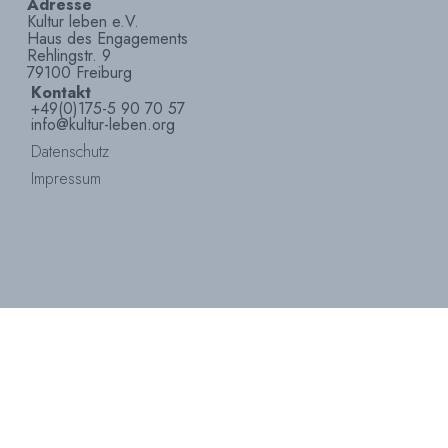
Adresse
Kultur leben e.V.
Haus des Engagements
Rehlingstr. 9
79100 Freiburg
Kontakt
+49(0)175-5 90 70 57
info@kultur-leben.org
Datenschutz
Impressum