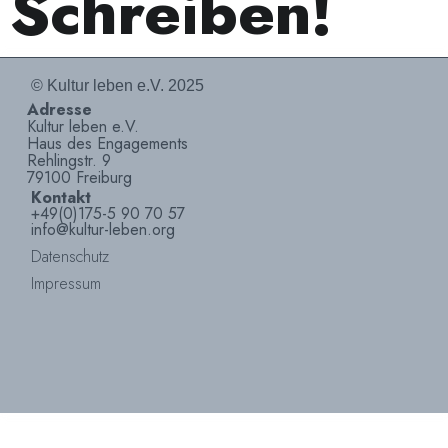
Schreiben!
© Kultur leben e.V. 2025
Adresse
Kultur leben e.V.
Haus des Engagements
Rehlingstr. 9
79100 Freiburg
Kontakt
+49(0)175-5 90 70 57
info@kultur-leben.org
Datenschutz
Impressum